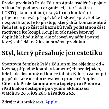
Prodej produktů Pride Edition Apple tradičně spojuje
s finanční podporou organizací, které stojí za
LGBTQ+ komunitami, i když firma konkrétní
příjemce ani výši příspěvků v tiskové zprávě blíže
nespecifikuje.
Je to přístup, který drží konzistentně
řadu let, a pro část zákazníků tvoří podstatnou část
motivace ke koupi.
Koupí si tak nejen barevný
doplněk k hodinkám, ale zároveň vyjadřují postoj,
který sahá dál než k samotnému produktu.
Styl, který přesahuje jen estetiku
Sportovní řemínek Pride Edition si lze objednat od 4.
května, případně koupit v kamenných prodejnách,
kde bude dostupný od konce tohoto týdne, a zakoupit
jej půjde také u autorizovaných prodejců Apple.
Ciferník Pride Luminance a tapety pro iPhone a
iPad budou dostupné po vydání aktualizací
watchOS 26.5, iOS 26.5 a iPadOS 26.5.
Zdroje:
Autorský text,
Apple