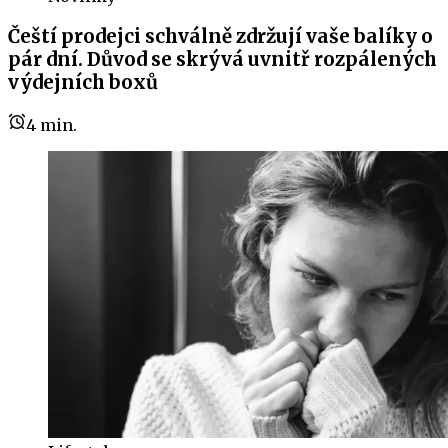
Čeští prodejci schválně zdržují vaše balíky o
pár dní. Důvod se skrývá uvnitř rozpálených
výdejních boxů
4
min.