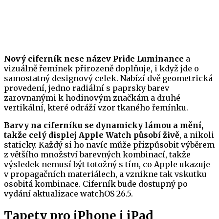
Nový ciferník nese název Pride Luminance
a
vizuálně řemínek přirozeně doplňuje, i když jde o
samostatný designový celek. Nabízí dvě geometrická
provedení, jedno radiální s paprsky barev
zarovnanými k hodinovým značkám a druhé
vertikální, které odráží vzor tkaného řemínku.
Barvy na ciferníku se dynamicky lámou a mění,
takže celý displej Apple Watch působí živě
, a nikoli
staticky. Každý si ho navíc může přizpůsobit výběrem
z většího množství barevných kombinací, takže
výsledek nemusí být totožný s tím, co Apple ukazuje
v propagačních materiálech, a vznikne tak vskutku
osobitá kombinace. Ciferník bude dostupný po
vydání aktualizace watchOS 26.5.
Tapety pro iPhone i iPad