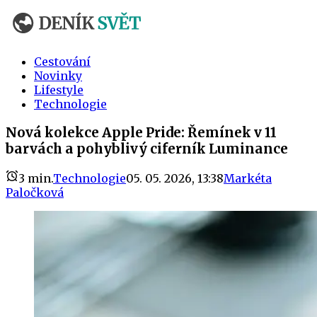
Cestování
Novinky
Lifestyle
Technologie
Nová kolekce Apple Pride: Řemínek v 11
barvách a pohyblivý ciferník Luminance
3
min.
Technologie
05. 05. 2026, 13:38
Markéta
Paločková