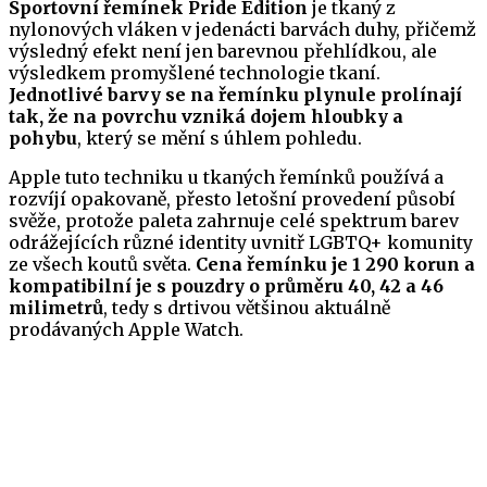
Sportovní řemínek Pride Edition
je tkaný z
nylonových vláken v jedenácti barvách duhy, přičemž
výsledný efekt není jen barevnou přehlídkou, ale
výsledkem promyšlené technologie tkaní.
Jednotlivé barvy se na řemínku plynule prolínají
tak, že na povrchu vzniká dojem hloubky a
pohybu
, který se mění s úhlem pohledu.
Apple tuto techniku u tkaných řemínků používá a
rozvíjí opakovaně, přesto letošní provedení působí
svěže, protože paleta zahrnuje celé spektrum barev
odrážejících různé identity uvnitř LGBTQ+ komunity
ze všech koutů světa.
Cena řemínku je 1 290 korun a
kompatibilní je s pouzdry o průměru 40, 42 a 46
milimetrů
, tedy s drtivou většinou aktuálně
prodávaných Apple Watch.