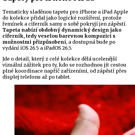
Tematicky sladěnou tapetu pro iPhone a iPad Apple
do kolekce přidal jako logické rozšíření, protože
řemínek a ciferník samy o sobě pokryjí jen zápěstí.
Tapeta nabízí obdobný dynamický design jako
ciferník, tedy veselou barevnou kompozici s
možnostmi přizpůsobení
, a dostupná bude po
vydání iOS 26.5 a iPadOS 26.5.
Jde o detail, který z celé kolekce dělá ucelenější
vizuální zážitek pro ty, kdo se rozhodnou jít cestou
plné koordinace napříč zařízeními, od zápěstí přes
displej telefonu až po tablet.