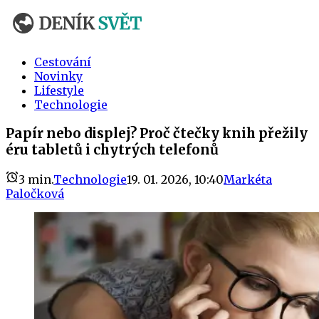
Cestování
Novinky
Lifestyle
Technologie
Papír nebo displej? Proč čtečky knih přežily
éru tabletů i chytrých telefonů
3
min.
Technologie
19. 01. 2026, 10:40
Markéta
Paločková