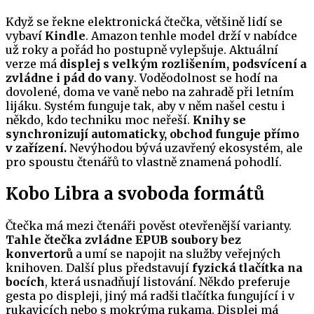
Když se řekne elektronická čtečka, většině lidí se
vybaví
Kindle
. Amazon tenhle model drží v nabídce
už roky a pořád ho postupně vylepšuje. Aktuální
verze má
displej s velkým rozlišením, podsvícení a
zvládne i pád do vany
. Voděodolnost se hodí na
dovolené, doma ve vaně nebo na zahradě při letním
lijáku. Systém funguje tak, aby v něm našel cestu i
někdo, kdo techniku moc neřeší.
Knihy se
synchronizují automaticky, obchod funguje přímo
v zařízení.
Nevýhodou bývá uzavřený ekosystém, ale
pro spoustu čtenářů to vlastně znamená pohodlí.
Kobo Libra a svoboda formátů
Čtečka má mezi čtenáři pověst otevřenější varianty.
Tahle čtečka zvládne EPUB soubory bez
konvertorů
a umí se napojit na služby veřejných
knihoven. Další plus představují
fyzická tlačítka na
bocích
, která usnadňují listování. Někdo preferuje
gesta po displeji, jiný má radši tlačítka fungující i v
rukavicích nebo s mokrýma rukama. Displej má