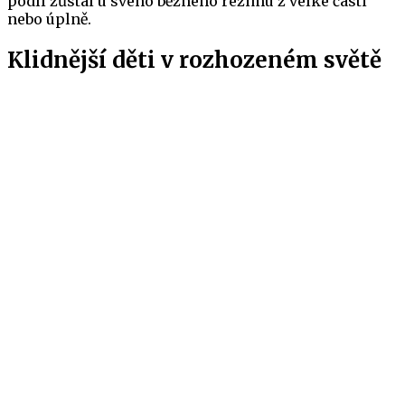
podíl zůstal u svého běžného režimu z velké části
nebo úplně.
Klidnější děti v rozhozeném světě