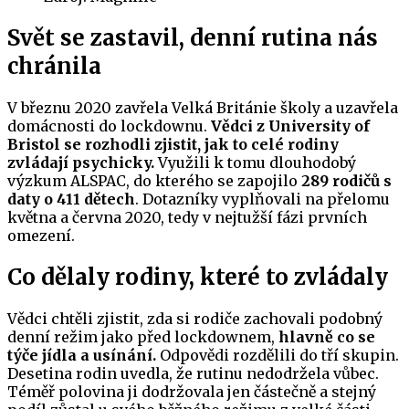
Svět se zastavil, denní rutina nás
chránila
V březnu 2020 zavřela Velká Británie školy a uzavřela
domácnosti do lockdownu.
Vědci z University of
Bristol se rozhodli zjistit, jak to celé rodiny
zvládají psychicky.
Využili k tomu dlouhodobý
výzkum ALSPAC, do kterého se zapojilo
289 rodičů s
daty o 411 dětech
. Dotazníky vyplňovali na přelomu
května a června 2020, tedy v nejtužší fázi prvních
omezení.
Co dělaly rodiny, které to zvládaly
Vědci chtěli zjistit, zda si rodiče zachovali podobný
denní režim jako před lockdownem,
hlavně co se
týče jídla a usínání.
Odpovědi rozdělili do tří skupin.
Desetina rodin uvedla, že rutinu nedodržela vůbec.
Téměř polovina ji dodržovala jen částečně a stejný