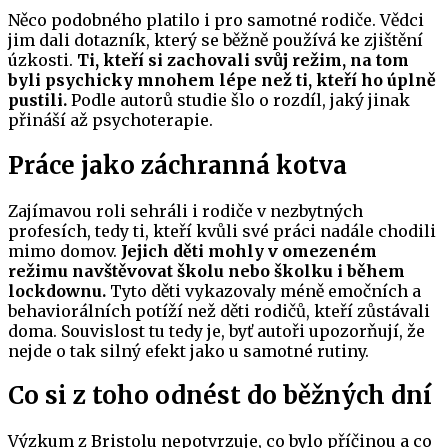
Něco podobného platilo i pro samotné rodiče. Vědci
jim dali dotazník, který se běžně používá ke zjištění
úzkosti.
Ti, kteří si zachovali svůj režim, na tom
byli psychicky mnohem lépe než ti, kteří ho úplně
pustili.
Podle autorů studie šlo o rozdíl, jaký jinak
přináší až psychoterapie.
Práce jako záchranná kotva
Zajímavou roli sehráli i rodiče v nezbytných
profesích, tedy ti, kteří kvůli své práci nadále chodili
mimo domov.
Jejich děti mohly v omezeném
režimu navštěvovat školu nebo školku i během
lockdownu.
Tyto děti vykazovaly méně emočních a
behaviorálních potíží než děti rodičů, kteří zůstávali
doma. Souvislost tu tedy je, byť autoři upozorňují, že
nejde o tak silný efekt jako u samotné rutiny.
Co si z toho odnést do běžných dní
Výzkum z Bristolu nepotvrzuje, co bylo příčinou a co