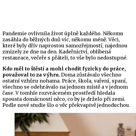
Pandemie ovlivnila život úplně každého. Někomu
zasáhla do běžných dnů víc, někomu méně. Věci,
které byly dřív naprostou samozřejmostí, najednou
zmizely ze dne na den. Kadeřnictví, oblíbená
restaurace, večeře s přáteli, to vše bylo nedostupné.
Kdo měl to štěstí a mohl chodit fyzicky do práce,
považoval to za výhru.
Doma zůstávalo všechno
ostatní vzhůru nohama. Práce, škola, vaření, spaní,
všechno se odehrávalo na jednom místě a v jednom
čase. V tomhle rozvráceném prostředí hledala
spousta domácností něco, co by je drželo při zemi.
Podle nové studie šlo o věc překvapivě jednoduchou.