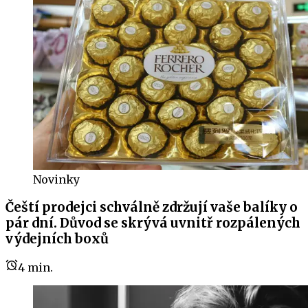
Novinky
Čeští prodejci schválně zdržují vaše balíky o
pár dní. Důvod se skrývá uvnitř rozpálených
výdejních boxů
4
min.