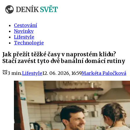
Cestování
Novinky
Lifestyle
Technologie
Jak přežít těžké časy v naprostém klidu?
Stačí zavést tyto dvě banální domácí rutiny
3
min.
Lifestyle
12. 06. 2026, 16:59
Markéta Paločková