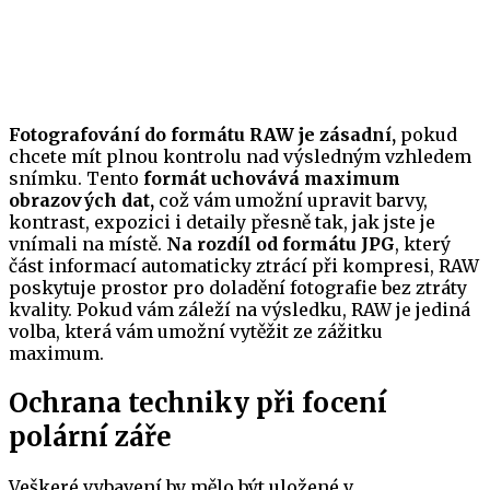
Fotografování do formátu RAW je zásadní,
pokud
chcete mít plnou kontrolu nad výsledným vzhledem
snímku. Tento
formát uchovává maximum
obrazových dat,
což vám umožní upravit barvy,
kontrast, expozici i detaily přesně tak, jak jste je
vnímali na místě.
Na rozdíl od formátu JPG
, který
část informací automaticky ztrácí při kompresi, RAW
poskytuje prostor pro doladění fotografie bez ztráty
kvality. Pokud vám záleží na výsledku, RAW je jediná
volba, která vám umožní vytěžit ze zážitku
maximum.
Ochrana techniky při focení
polární záře
Veškeré vybavení by mělo být uložené v