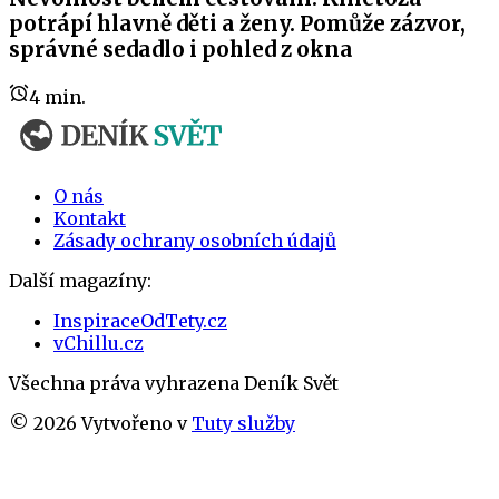
potrápí hlavně děti a ženy. Pomůže zázvor,
správné sedadlo i pohled z okna
4
min.
O nás
Kontakt
Zásady ochrany osobních údajů
Další magazíny:
InspiraceOdTety.cz
vChillu.cz
Všechna práva vyhrazena
Deník Svět
©
2026
Vytvořeno v
Tuty služby