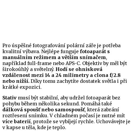
Pro úspěšné fotografování polární záře je potřeba
kvalitní výbava. Nejlépe funguje
fotoaparát s
manuálním režimem a větším snímačem
,
například full-frame nebo APS-C. Objektiv by měl být
širokoúhlý a světelný.
Hodí se ohnisková
vzdálenost mezi 14 a 24 milimetry a clona f/2.8
nebo nižší.
Díky tomu zachytíte dostatek světla i při
krátké expozici.
Stativ
musí být stabilní, aby udržel fotoaparát bez
pohybu během několika sekund. Pomáhá také
dálková spoušť nebo samospoušť
, která zabrání
roztřesení snímku. V chladném počasí je nutné mít
více baterií
, protože se vybíjejí rychle. Uchovávejte je
v kapse u těla, kde je teplo.