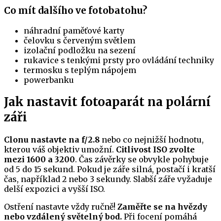
Co mít dalšího ve fotobatohu?
náhradní paměťové karty
čelovku s červeným světlem
izolační podložku na sezení
rukavice s tenkými prsty pro ovládání techniky
termosku s teplým nápojem
powerbanku
Jak nastavit fotoaparát na polární
záři
Clonu nastavte na f/2.8
nebo co nejnižší hodnotu,
kterou váš objektiv umožní.
Citlivost ISO zvolte
mezi 1600 a 3200
. Čas závěrky se obvykle pohybuje
od 5 do 15 sekund. Pokud je záře silná, postačí i kratší
čas, například 2 nebo 3 sekundy. Slabší záře vyžaduje
delší expozici a vyšší ISO.
Ostření nastavte vždy ručně!
Zaměřte se na hvězdy
nebo vzdálený světelný bod.
Při focení pomáhá