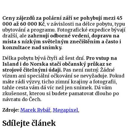
Ceny zájezdů za polární září se pohybují mezi 45
000 až 60 000 Kč
, v závislosti na délce pobytu, typu
ubytování a programu. Fotografické expedice bývají
dražší, ale
zahrnují odborné vedení, dopravu na
místa s nízkým světelným znečištěním a často i
konzultace nad snímky.
Délka pobytu bývá čtyři až šest dní.
Pro vstup na
Island i do Norska stačí občanský průkaz se
strojově čitelnými údaji.
Pas není nutný. Žádné
vízum ani speciální očkování se nevyžaduje. Pokud
máte rádi výzvy, ticho zimní krajiny a fotografii,
tahle cesta vám dá víc než jen snímek. Dá vám
zkušenost, kterou si budete pamatovat dlouho po
návratu do Čech.
Zdroje:
Marek Rybář
,
Megapixel
,
Sdílejte článek