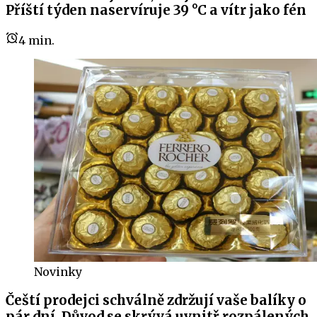
Příští týden naservíruje 39 °C a vítr jako fén
4
min.
Novinky
Čeští prodejci schválně zdržují vaše balíky o
pár dní. Důvod se skrývá uvnitř rozpálených