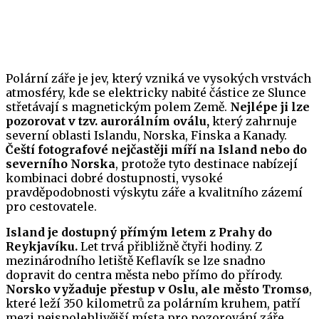
Polární záře je jev, který vzniká ve vysokých vrstvách
atmosféry, kde se elektricky nabité částice ze Slunce
střetávají s magnetickým polem Země.
Nejlépe ji lze
pozorovat v tzv. aurorálním oválu,
který zahrnuje
severní oblasti Islandu, Norska, Finska a Kanady.
Čeští fotografové nejčastěji míří na Island nebo do
severního Norska
, protože tyto destinace nabízejí
kombinaci dobré dostupnosti, vysoké
pravděpodobnosti výskytu záře a kvalitního zázemí
pro cestovatele.
Island je dostupný přímým letem z Prahy do
Reykjavíku.
Let trvá přibližně čtyři hodiny. Z
mezinárodního letiště Keflavík se lze snadno
dopravit do centra města nebo přímo do přírody.
Norsko vyžaduje přestup v Oslu, ale město Tromsø
,
které leží 350 kilometrů za polárním kruhem, patří
mezi nejspolehlivější místa pro pozorování záře.